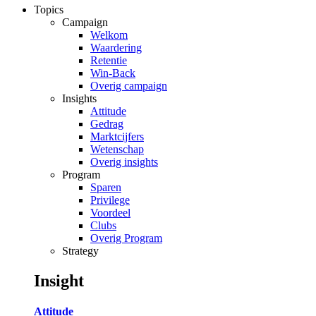
Topics
Campaign
Welkom
Waardering
Retentie
Win-Back
Overig campaign
Insights
Attitude
Gedrag
Marktcijfers
Wetenschap
Overig insights
Program
Sparen
Privilege
Voordeel
Clubs
Overig Program
Strategy
Insight
Attitude