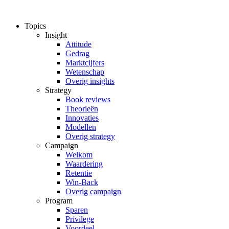
Ga
naar
Topics
de
Insight
inhoud
Attitude
Gedrag
Marktcijfers
Wetenschap
Overig insights
Strategy
Book reviews
Theorieën
Innovaties
Modellen
Overig strategy
Campaign
Welkom
Waardering
Retentie
Win-Back
Overig campaign
Program
Sparen
Privilege
Voordeel