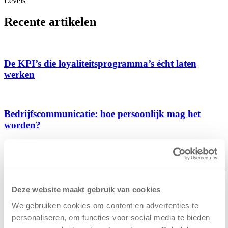
Levels
Recente artikelen
De KPI’s die loyaliteitsprogramma’s écht laten
werken
Bedrijfscommunicatie: hoe persoonlijk mag het
worden?
The participation game
Deze website maakt gebruik van cookies
Breeze start Breezy Rewards!
We gebruiken cookies om content en advertenties te
personaliseren, om functies voor social media te bieden