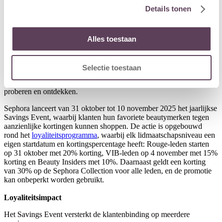
Sephora
Details tonen
Sephora is een internationale cosmeticaketen die make-up,
huidverzorging, parfum en andere beautyproducten verkoopt. Je
vindt er zowel bekende merken als exclusieve producten die je niet
overal ziet. De winkels en de app zijn ingericht om je te laten testen,
Alles toestaan
proberen en ontdekken.
Sephora is een internationale cosmeticaketen die make-up,
huidverzorging, parfum en andere beautyproducten verkoopt. Je
Selectie toestaan
vindt er zowel bekende merken als exclusieve producten die je niet
overal ziet. De winkels en de app zijn ingericht om je te laten testen,
proberen en ontdekken.
Sephora lanceert van 31 oktober tot 10 november 2025 het jaarlijkse
Savings Event, waarbij klanten hun favoriete beautymerken tegen
aanzienlijke kortingen kunnen shoppen. De actie is opgebouwd
rond het
loyaliteitsprogramma
, waarbij elk lidmaatschapsniveau een
eigen startdatum en kortingspercentage heeft: Rouge-leden starten
op 31 oktober met 20% korting, VIB-leden op 4 november met 15%
korting en Beauty Insiders met 10%. Daarnaast geldt een korting
van 30% op de Sephora Collection voor alle leden, en de promotie
kan onbeperkt worden gebruikt.
Loyaliteitsimpact
Het Savings Event versterkt de klantenbinding op meerdere