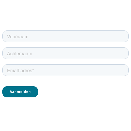
Ontvang de meest actuele Loyalty Marketing trends, cases,
inzichten, wetenschappelijke artikelen, uitnodigingen voor events,
boekreviews, opinies en nog veel meer elke maand automatisch in je
mailbox.
Bekijk ons
privacybeleid
voor meer informatie over de verwerking
van jouw gegevens.