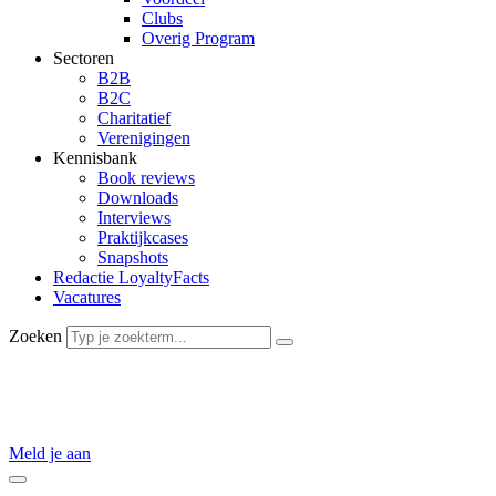
Clubs
Overig Program
Sectoren
B2B
B2C
Charitatief
Verenigingen
Kennisbank
Book reviews
Downloads
Interviews
Praktijkcases
Snapshots
Redactie LoyaltyFacts
Vacatures
Zoeken
De
grootste
Nederlandse kennisbron op het gebied van
loyalty
marketing.
Meld je aan