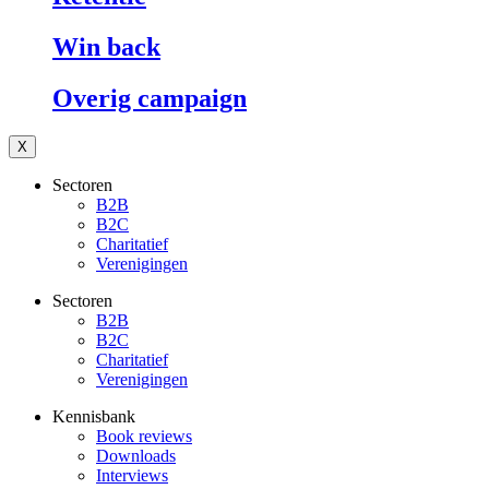
Win back
Overig campaign
X
Sectoren
B2B
B2C
Charitatief
Verenigingen
Sectoren
B2B
B2C
Charitatief
Verenigingen
Kennisbank
Book reviews
Downloads
Interviews