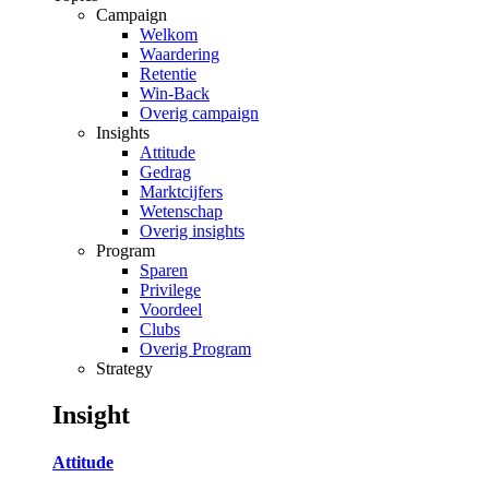
Campaign
Welkom
Waardering
Retentie
Win-Back
Overig campaign
Insights
Attitude
Gedrag
Marktcijfers
Wetenschap
Overig insights
Program
Sparen
Privilege
Voordeel
Clubs
Overig Program
Strategy
Insight
Attitude