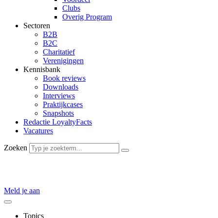
Clubs
Overig Program
Sectoren
B2B
B2C
Charitatief
Verenigingen
Kennisbank
Book reviews
Downloads
Interviews
Praktijkcases
Snapshots
Redactie LoyaltyFacts
Vacatures
Zoeken
De
grootste
Nederlandse kennisbron op het gebied van
loyalty mark
Meld je aan
Topics