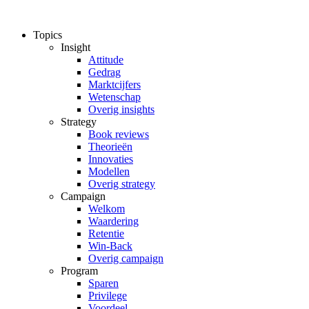
Ga
naar
Topics
de
Insight
inhoud
Attitude
Gedrag
Marktcijfers
Wetenschap
Overig insights
Strategy
Book reviews
Theorieën
Innovaties
Modellen
Overig strategy
Campaign
Welkom
Waardering
Retentie
Win-Back
Overig campaign
Program
Sparen
Privilege
Voordeel