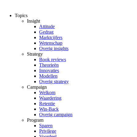
Ga
naar
Topics
de
Insight
inhoud
Attitude
Gedrag
Marktcijfers
Wetenschap
Overig insights
Strategy
Book reviews
Theorieën
Innovaties
Modellen
Overig strategy
Campaign
Welkom
Waardering
Retentie
Win-Back
Overig campaign
Program
Sparen
Privilege
Voordeel