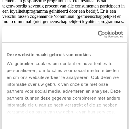
nemen aan gesponsorde programma’s. Het resultaat is dat
tegenwoordig zeventig procent van alle consumenten participeert in
een loyaliteitsprogramma geïnitieerd door een bedrijf. Er is een
verschil tussen zogenaamde ‘communal’ (gemeenschappelijke) en
‘non-communal’ (niet-gemeenschappelijke) loyaliteitsprogramma’s.
Gemeenschappelijke loyaliteitsprogramma’s worden gedefinieerd als
georganiseerde gesponsorde loyaliteitsprogramma’s die de steun van
organisaties overdragen aan leden middels emotionele voordelen,
Deze website maakt gebruik van cookies
namelijk door hen een groepsgevoel te laten ervaren. Dergelijke
programma’s worden vaak geïnitieerd door luxere en zogenaamde
We gebruiken cookies om content en advertenties te
‘higher involvement’ merken zoals bijvoorbeeld autofabrikanten.
personaliseren, om functies voor social media te bieden
en om ons websiteverkeer te analyseren. Ook delen we
informatie over uw gebruik van onze site met onze
Niet-gemeenschappelijke programma’s kunnen worden gedefinieerd
partners voor social media, adverteren en analyse. Deze
als loyaliteitsprogramma’s die de steun van de organisatie
overdragen aan de leden door het bieden van individuele financiële
partners kunnen deze gegevens combineren met andere
voordelen. Deze programma’s worden veelal geïnitieerd door
informatie die u aan ze heeft verstrekt of die ze hebben
supermarkten en luchtvaartmaatschappijen. Interessant is om nu te
verzameld op basis van uw gebruik van hun services.
kijken of leden van de gezamenlijke loyaliteitprogramma’s een
grotere mate van loyaliteit vertonen dan de leden van de niet-
gezamenlijke.
Toestemmingsselectie