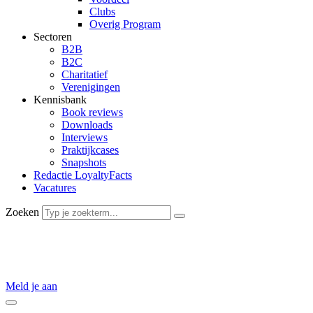
Clubs
Overig Program
Sectoren
B2B
B2C
Charitatief
Verenigingen
Kennisbank
Book reviews
Downloads
Interviews
Praktijkcases
Snapshots
Redactie LoyaltyFacts
Vacatures
Zoeken
De
grootste
Nederlandse kennisbron op het gebied van
loyalty
marketing.
Meld je aan