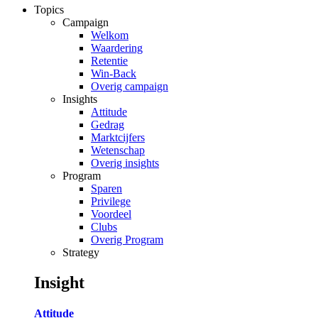
Topics
Campaign
Welkom
Waardering
Retentie
Win-Back
Overig campaign
Insights
Attitude
Gedrag
Marktcijfers
Wetenschap
Overig insights
Program
Sparen
Privilege
Voordeel
Clubs
Overig Program
Strategy
Insight
Attitude